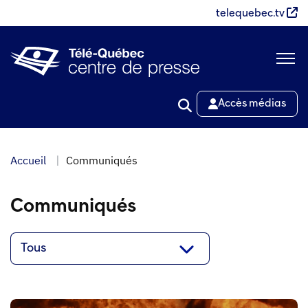
Aller
telequebec.tv
au
contenu
principal
Accès médias
Accueil
Communiqués
Communiqués
Tous
Corporatif