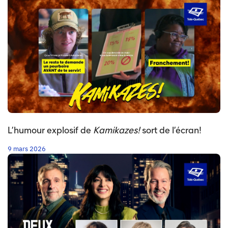
Grand public
Jeunesse et famille
FAB
Cuisinez
Télé-Québec en classe
L’humour explosif de
Kamikazes!
sort de l’écran!
9 mars 2026