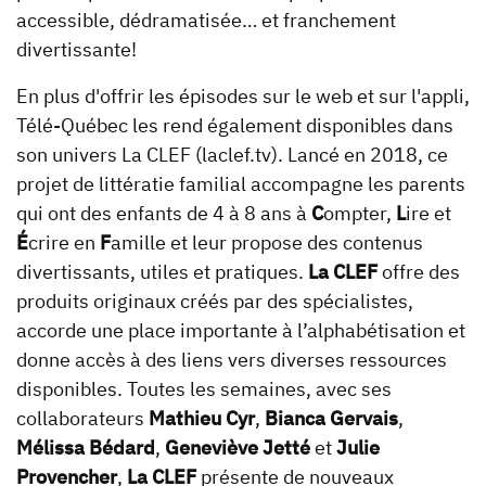
accessible, dédramatisée… et franchement
divertissante!
En plus d'offrir les épisodes sur le web et sur l'appli,
Télé-Québec les rend également disponibles dans
son univers La CLEF (laclef.tv). Lancé en 2018,
ce
projet de littératie familial accompagne les parents
qui ont des enfants de 4 à 8 ans à
C
ompter,
L
ire et
É
crire en
F
amille et leur propose des contenus
divertissants, utiles et pratiques.
La CLEF
offre des
produits originaux créés par des spécialistes,
accorde une place importante à l’alphabétisation et
donne accès à des liens vers diverses ressources
disponibles. Toutes les semaines, avec ses
collaborateurs
Mathieu Cyr
,
Bianca Gervais
,
Mélissa Bédard
,
Geneviève Jetté
et
Julie
Provencher
,
La CLEF
présente de nouveaux