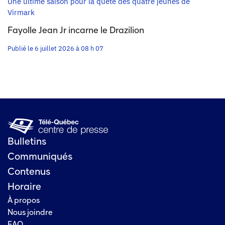
Une ultime saison pour la quête des quatre jeunes de
Virmark
Fayolle Jean Jr incarne le Drazilion
Publié le 6 juillet 2026 à 08 h 07
Bulletins
Communiqués
Contenus
Horaire
À propos
Nous joindre