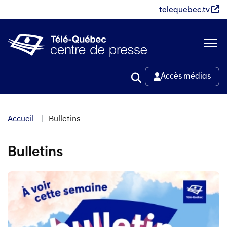
Aller
telequebec.tv
au
contenu
principal
Accès médias
Accueil
Bulletins
Bulletins