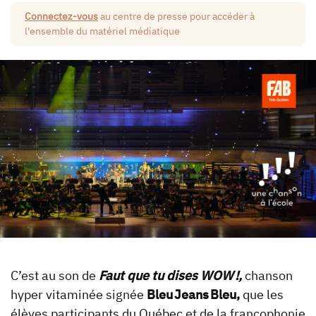
Connectez-vous
au centre de presse pour accéder à
l'ensemble du matériel médiatique
C’est au son de
Faut que tu dises WOW !,
chanson
hyper vitaminée signée
Bleu Jeans Bleu,
que les
élèves participants du Québec et de la francophonie