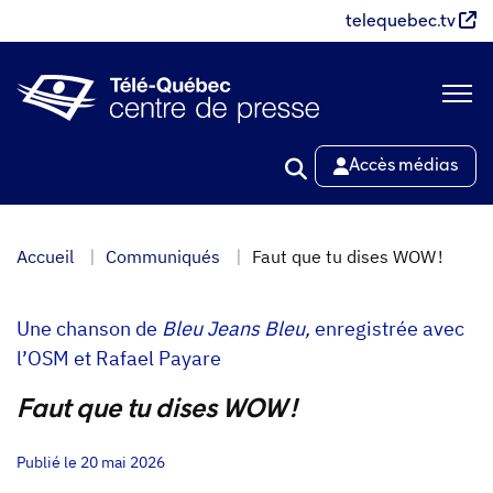
Aller
telequebec.tv
au
contenu
principal
Accès médias
Accueil
Communiqués
Faut que tu dises WOW !
Une chanson de
Bleu Jeans Bleu,
enregistrée avec
l’OSM et Rafael Payare
Faut que tu dises WOW !
Publié le 20 mai 2026