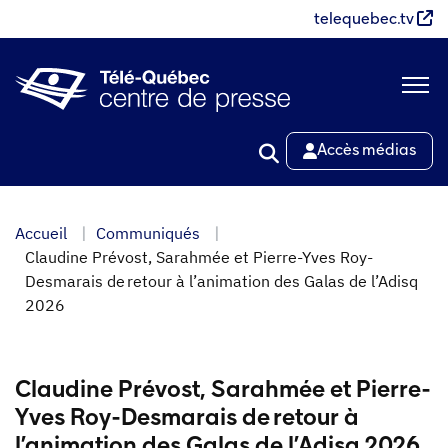
Aller
telequebec.tv
au
contenu
principal
Accès médias
Accueil
Communiqués
Claudine Prévost, Sarahmée et Pierre-Yves Roy-
Desmarais de retour à l’animation des Galas de l’Adisq
2026
Claudine Prévost, Sarahmée et Pierre-
Yves Roy-Desmarais de retour à
l’animation des Galas de l’Adisq 2026