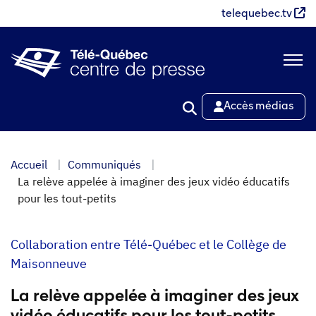
Aller
telequebec.tv
au
contenu
principal
Accès médias
Accueil
Communiqués
La relève appelée à imaginer des jeux vidéo éducatifs
pour les tout-petits
Collaboration entre Télé-Québec et le Collège de
Maisonneuve
La relève appelée à imaginer des jeux