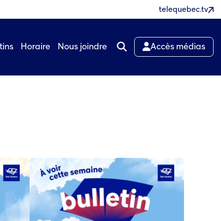
telequebec.tv
tins
Horaire
Nous joindre
Accès médias