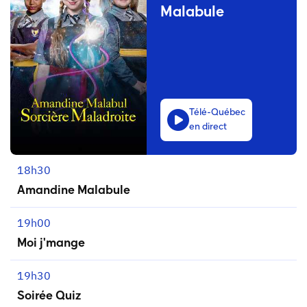
Malabule
Télé-Québec
en direct
18h30
Amandine Malabule
19h00
Moi j'mange
19h30
Soirée Quiz