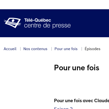
Aller
au
contenu
principal
Accueil
Nos contenus
Pour une fois
Épisodes
Pour une fois
Pour une fois avec Claud
Saison 2