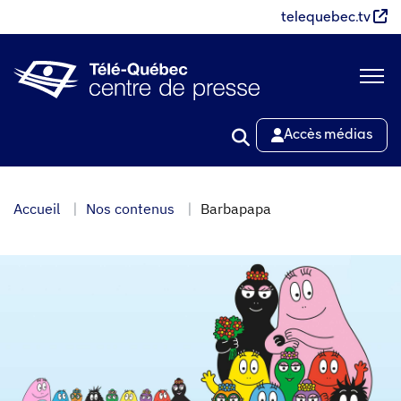
Aller
telequebec.tv
au
contenu
principal
Accès médias
Accueil
Nos contenus
Barbapapa