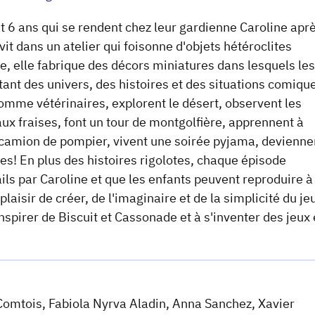
t 6 ans qui se rendent chez leur gardienne Caroline apr
vit dans un atelier qui foisonne d'objets hétéroclites
ive, elle fabrique des décors miniatures dans lesquels les
tant des univers, des histoires et des situations comiqu
comme vétérinaires, explorent le désert, observent les
aux fraises, font un tour de montgolfière, apprennent à
n camion de pompier, vivent une soirée pyjama, devienne
es! En plus des histoires rigolotes, chaque épisode
ls par Caroline et que les enfants peuvent reproduire à 
laisir de créer, de l'imaginaire et de la simplicité du je
'inspirer de Biscuit et Cassonade et à s'inventer des jeux 
 Comtois, Fabiola Nyrva Aladin, Anna Sanchez, Xavier