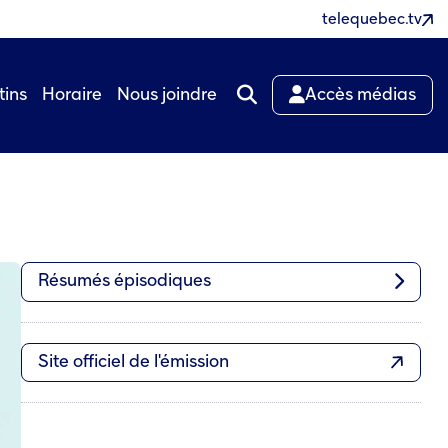
telequebec.tv
tins
Horaire
Nous joindre
Accès médias
Résumés épisodiques
Site officiel de l'émission