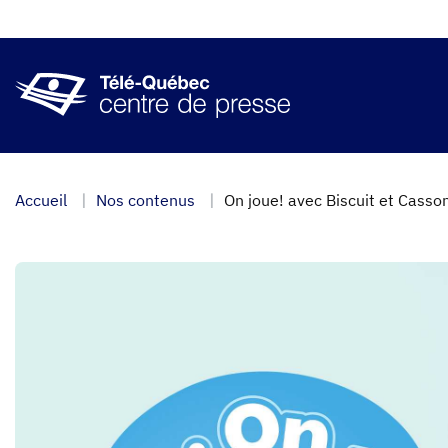
Aller
au
contenu
principal
Accueil
Nos contenus
On joue! avec Biscuit et Cass