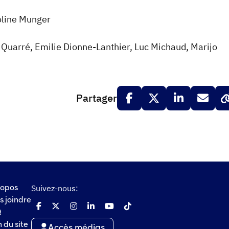
roline Munger
Quarré, Emilie Dionne-Lanthier, Luc Michaud, Marijo
Partager
Suivez-nous:
ropos
s joindre
Q
 du site
Accès médias