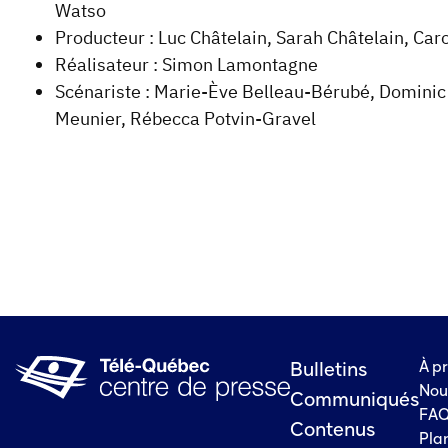
Watso
Producteur : Luc Châtelain, Sarah Châtelain, Ca
Réalisateur : Simon Lamontagne
Scénariste : Marie-Ève Belleau-Bérubé, Dominic 
Meunier, Rébecca Potvin-Gravel
À p
Bulletins
Nou
Communiqués
FA
Contenus
Plan