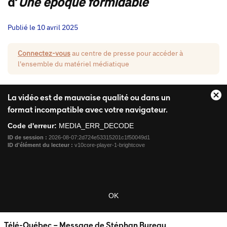
d’
Une époque formidable
Publié le 10 avril 2025
Connectez-vous
au centre de presse pour accéder à
l'ensemble du matériel médiatique
This
is
La vidéo est de mauvaise qualité ou dans un
Fe
a
format incompatible avec votre navigateur.
la
modal
boî
Code d'erreur:
MEDIA_ERR_DECODE
window.
de
ID de session :
2026-08-07:2d724e53315201c1f50049d1
di
ID d'élément du lecteur :
v10core-player-1-brightcove
mo
OK
Télé-Québec – Message de Stéphan Bureau