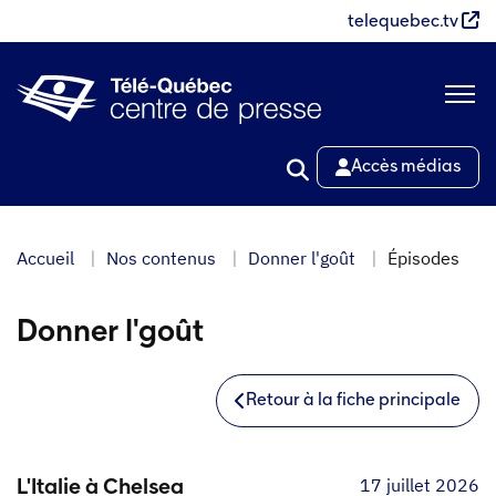
Aller
telequebec.tv
au
contenu
principal
Accès médias
Accueil
Nos contenus
Donner l'goût
Épisodes
Donner l'goût
Retour à la fiche principale
17 juillet 2026
L'Italie à Chelsea