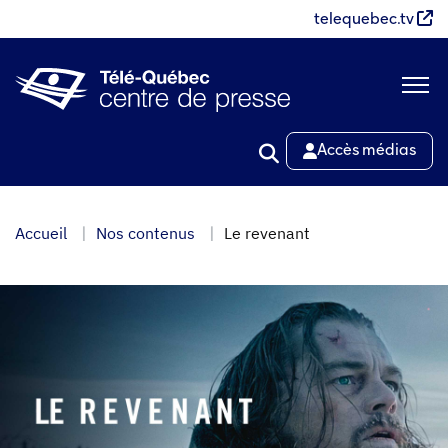
Aller
telequebec.tv
au
contenu
principal
Accès médias
Accueil
Nos contenus
Le revenant