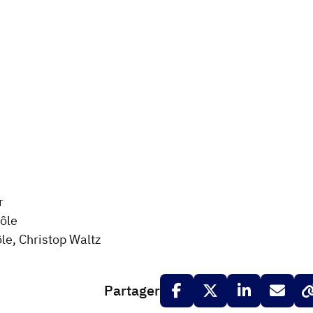
r
ôle
le, Christop Waltz
Partager