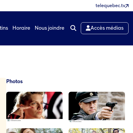
telequebec.tv
tins
Horaire
Nous joindre
Accès médias
Photos