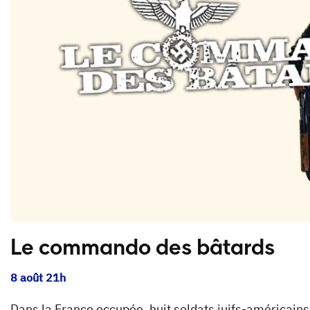
Le commando des bâtards
8 août 21h
Dans la France occupée, huit soldats juifs-américains,