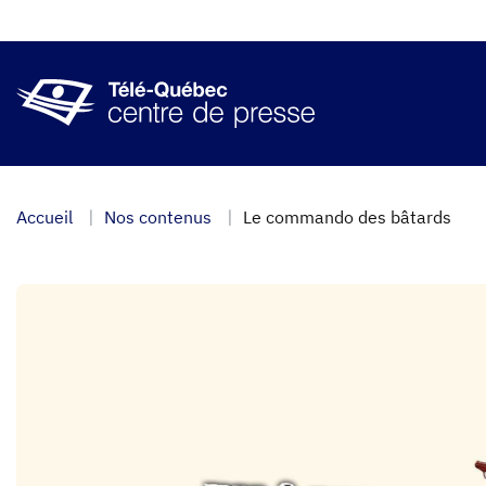
Aller
au
contenu
principal
Accueil
Nos contenus
Le commando des bâtards