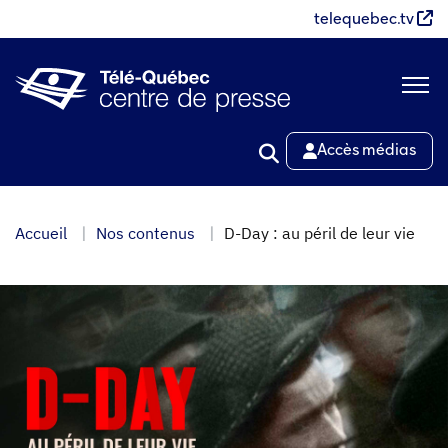
Aller
telequebec.tv
au
contenu
principal
Accès médias
Accueil
Nos contenus
D-Day : au péril de leur vie