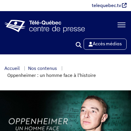
Aller
telequebec.tv
au
contenu
principal
Accès médias
Accueil
Nos contenus
Oppenheimer : un homme face à l'histoire