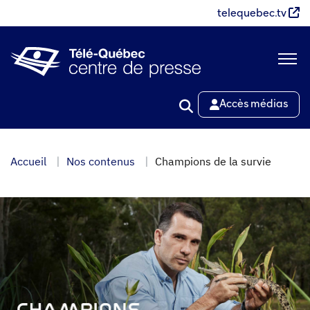
Aller
telequebec.tv
au
contenu
principal
Accès médias
Accueil
Nos contenus
Champions de la survie