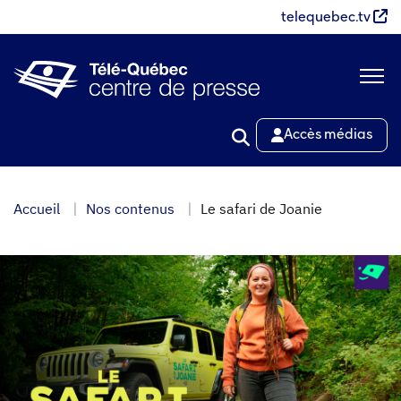
Aller
telequebec.tv
au
contenu
principal
Accès médias
Accueil
Nos contenus
Le safari de Joanie