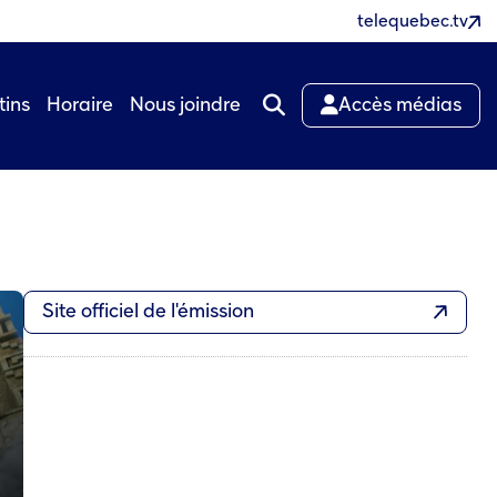
telequebec.tv
tins
Horaire
Nous joindre
Accès médias
Site officiel de l'émission