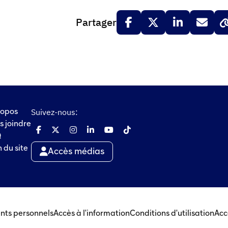
Partager
Suivez-nous:
ropos
s joindre
Q
 du site
Accès médias
nts personnels
Accès à l'information
Conditions d'utilisation
Acc