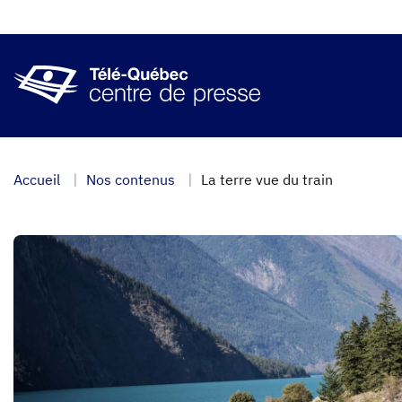
Aller
au
contenu
principal
Accueil
Nos contenus
La terre vue du train