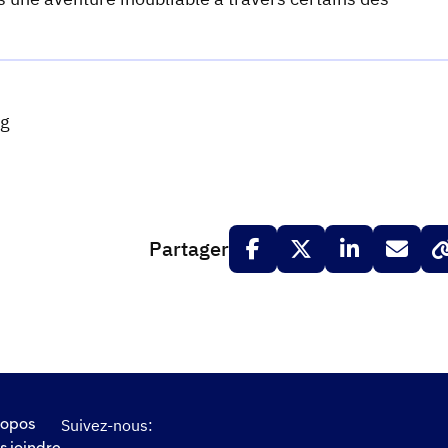
ng
Partager
Suivez-nous:
ropos