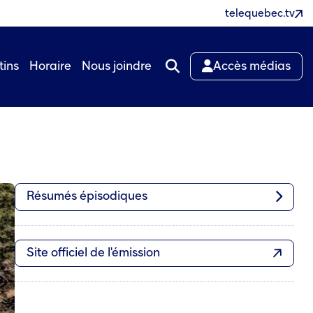
telequebec.tv
tins
Horaire
Nous joindre
Accès médias
Résumés épisodiques
Site officiel de l'émission