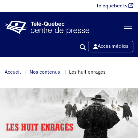
Aller
telequebec.tv
au
contenu
principal
Accès médias
Accueil
Nos contenus
Les huit enragés