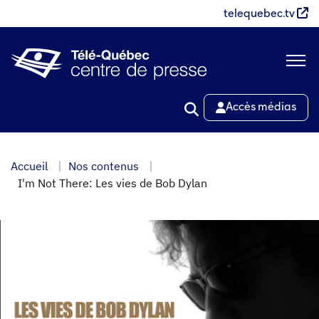
Aller
telequebec.tv
au
contenu
principal
Accès médias
Accueil
Nos contenus
I'm Not There: Les vies de Bob Dylan