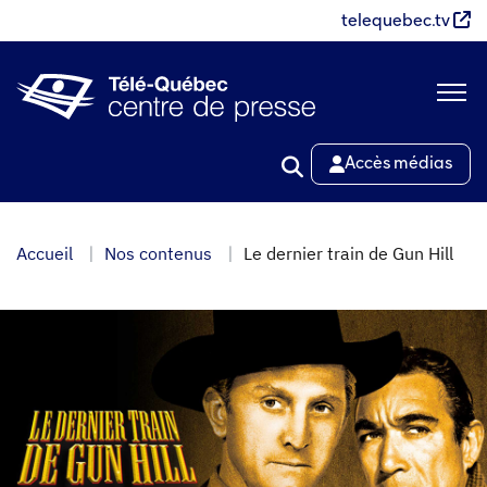
Aller
telequebec.tv
au
contenu
principal
Accès médias
Accueil
Nos contenus
Le dernier train de Gun Hill