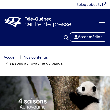
Aller
telequebec.tv
au
contenu
principal
Accès médias
Accueil
Nos contenus
4 saisons au royaume du panda