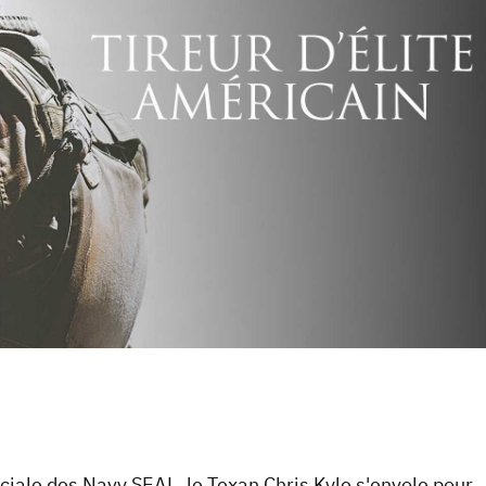
ciale des Navy SEAL, le Texan Chris Kyle s'envole pour