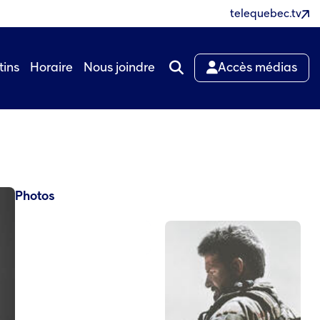
telequebec.tv
tins
Horaire
Nous joindre
Accès médias
Photos