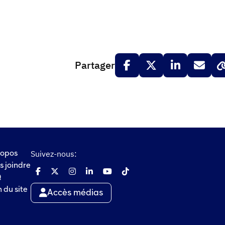
Partager
Suivez-nous:
ropos
s joindre
Q
 du site
Accès médias