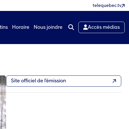
telequebec.tv
tins
Horaire
Nous joindre
Accès médias
Site officiel de l'émission