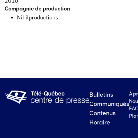
2010
Compagnie de production
Nihilproductions
À p
Bulletins
Nou
Communiqués
FA
Contenus
Plan
Horaire