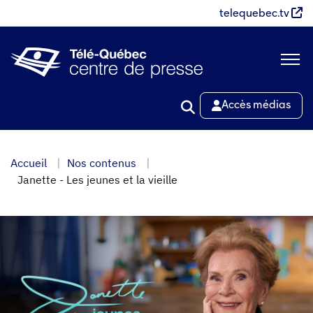
Aller
telequebec.tv
au
contenu
principal
Accès médias
Accueil
Nos contenus
Janette - Les jeunes et la vieille