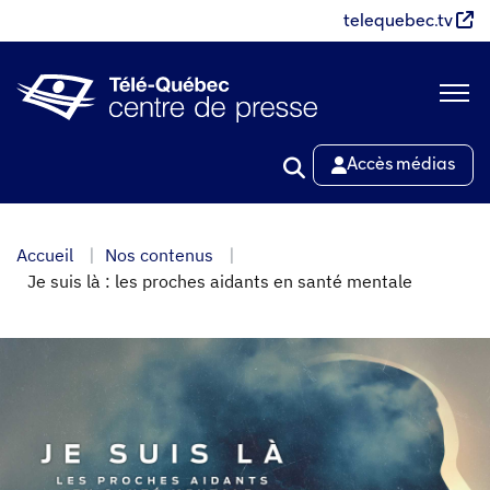
Aller
telequebec.tv
au
contenu
principal
Accès médias
Accueil
Nos contenus
Je suis là : les proches aidants en santé mentale