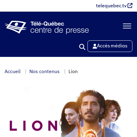
Aller
telequebec.tv
au
contenu
principal
Accès médias
Accueil
Nos contenus
Lion