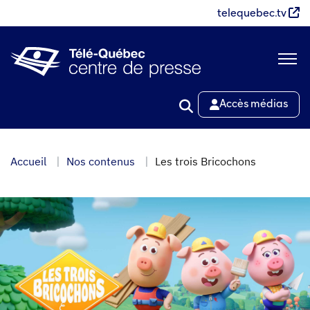
Aller
telequebec.tv
au
contenu
principal
Accès médias
Accueil
Nos contenus
Les trois Bricochons