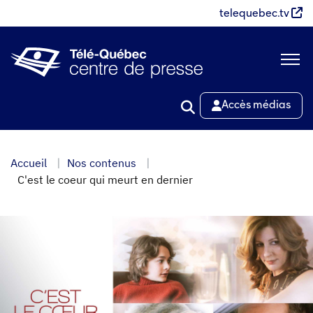
Aller
telequebec.tv
au
contenu
principal
Accès médias
Accueil
Nos contenus
C'est le coeur qui meurt en dernier