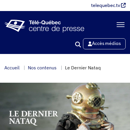
Aller
telequebec.tv
au
contenu
principal
Accès médias
Accueil
Nos contenus
Le Dernier Nataq