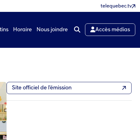
telequebec.tv
tins
Horaire
Nous joindre
Accès médias
Site officiel de l'émission