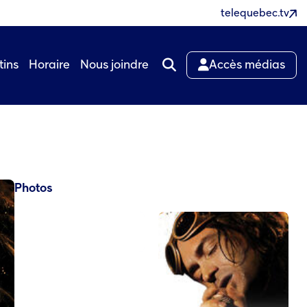
telequebec.tv
tins
Horaire
Nous joindre
Accès médias
Photos