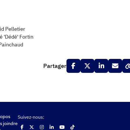
id Pelletier
é 'Dédé' Fortin
 Painchaud
Partager
Suivez-nous:
ropos
s joindre