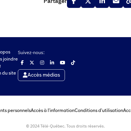
Partager
Suivez-nous:
ropos
s joindre
Q
 du site
Accès médias
nts personnels
Accès à l'information
Conditions d'utilisation
Acc
© 2024 Télé-Québec. Tous droits réservés.