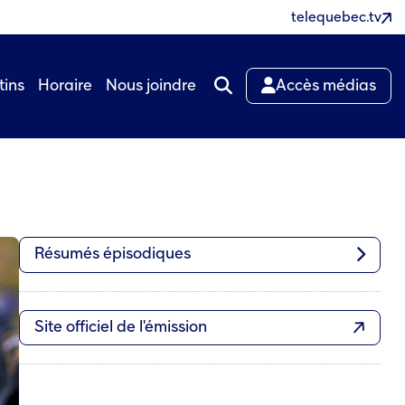
telequebec.tv
tins
Horaire
Nous joindre
Accès médias
Résumés épisodiques
Site officiel de l'émission