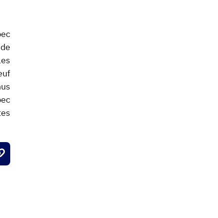
bec
 de
les
euf
nus
ec
tes