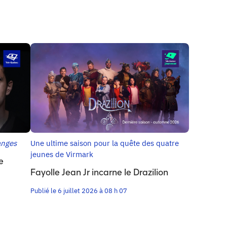
anges
Une ultime saison pour la quête des quatre
jeunes de Virmark
e
Fayolle Jean Jr incarne le Drazilion
Publié le 6 juillet 2026 à 08 h 07