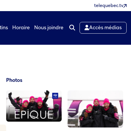
telequebec.tv
tins
Horaire
Nous joindre
Accès médias
Photos