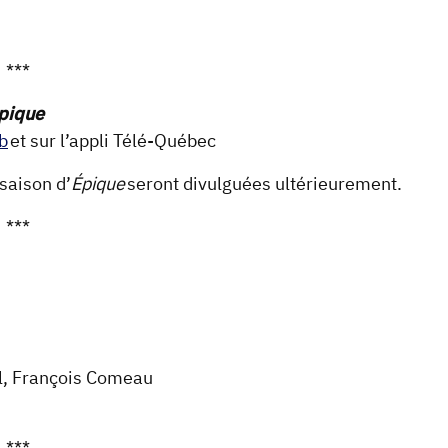
***
pique
b
et sur l’appli Télé-Québec
saison d’
Épique
seront divulguées ultérieurement.
***
el, François Comeau
***