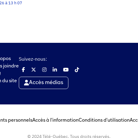
026 à 13 h 07
Suivez-nous:
ropos
s joindre
Q
 du site
Accès médias
nts personnels
Accès à l'information
Conditions d'utilisation
Acc
© 2024 Télé-Québec. Tous droits réservés.