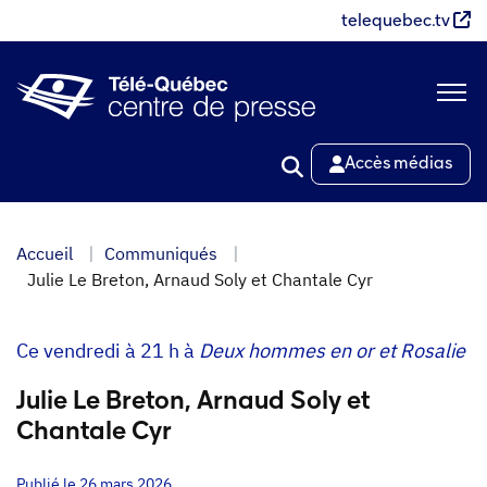
Aller
telequebec.tv
au
contenu
principal
Accès médias
Accueil
Communiqués
Julie Le Breton, Arnaud Soly et Chantale Cyr
Ce vendredi à 21 h à
Deux hommes en or et Rosalie
Julie Le Breton, Arnaud Soly et
Chantale Cyr
Publié le 26 mars 2026