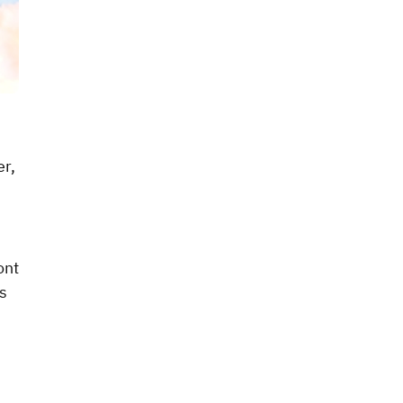
er,
ont
s