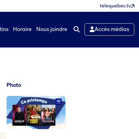
telequebec.tv
tins
Horaire
Nous joindre
Accès médias
Photo