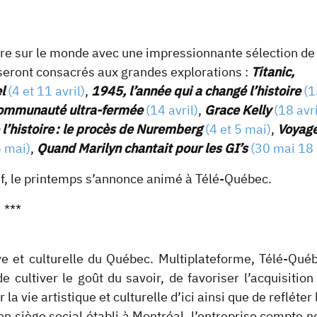
tre sur le monde avec une impressionnante sélection de
seront consacrés aux grandes explorations :
Titanic,
l
(4 et 11 avril)
,
1945, l’année qui a changé l’histoire
(1
 communauté ultra-fermée
(14 avril)
,
Grace Kelly
(18 avri
l’histoire : le procès de Nuremberg
(4 et 5 mai)
,
Voyag
 mai)
,
Quand Marilyn chantait pour les GI’s
(30 mai 18 
ref, le printemps s’annonce animé à Télé-Québec.
***
ve et culturelle du Québec. Multiplateforme, Télé-Qué
cultiver le goût du savoir, de favoriser l’acquisition
a vie artistique et culturelle d’ici ainsi que de refléter 
on siège social établi à Montréal, l’entreprise compte n