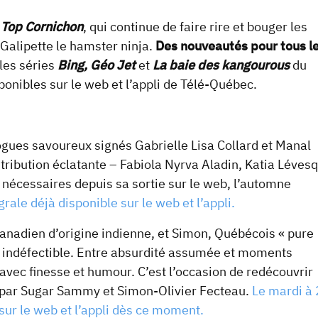
e
Top Cornichon
, qui continue de faire rire et bouger les
 Galipette le hamster ninja.
Des nouveautés pour tous l
lles séries
Bing,
Géo Jet
et
La baie des kangourous
du
ponibles sur le web et l’appli de Télé-Québec.
ogues savoureux signés Gabrielle Lisa Collard et Manal
stribution éclatante – Fabiola Nyrva Aladin, Katia Léves
s nécessaires depuis sa sortie sur le web, l’automne
grale déjà disponible sur le web et l’appli.
anadien d’origine indienne, et Simon, Québécois « pure
é indéfectible. Entre absurdité assumée et moments
s avec finesse et humour. C’est l’occasion de redécouvrir
te par Sugar Sammy et Simon-Olivier Fecteau.
Le mardi à
 sur le web et l’appli dès ce moment.