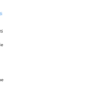
di
ti
ie
ne