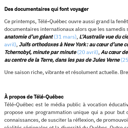
Des documentaires qui font voyager
Ce printemps, Télé-Québec ouvre aussi grand la fenê
documentaires internationaux alors que les samedis 
anatomie d’un géant
(31 mars)
,
L’Australie vue du cie
avril)
,
Juifs orthodoxes à New York : au cœur d’une
Tchernobyl, minute par minute
(20 avril)
,
Au cœur de 
au centre de la Terre, dans les pas de Jules Verne
(25
Une saison riche, vibrante et résolument actuelle. B
À propos de Télé-Québec
Télé-Québec est le média public à vocation éducati
propose une programmation unique qui a pour but de 
connaissances, de susciter la réflexion, de promouvoir l
réalités régionales et la diversité du Québec. Outre s