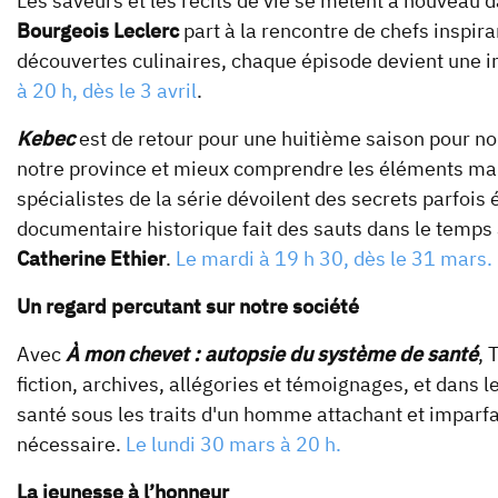
Les saveurs et les récits de vie se mêlent à nouveau 
Bourgeois Leclerc
part à la rencontre de chefs inspira
découvertes culinaires, chaque épisode devient une
à 20 h, dès le 3 avril
.
Kebec
est de retour pour une huitième saison pour no
notre province et mieux comprendre les éléments marqu
spécialistes de la série dévoilent des secrets parfois
documentaire historique fait des sauts dans le temps
Catherine Ethier
.
Le mardi à 19 h 30, dès le 31 mars.
Un regard percutant sur notre société
Avec
À mon chevet : autopsie du système de santé
, 
fiction, archives, allégories et témoignages, et dans 
santé sous les traits d'un homme attachant et imparfa
nécessaire.
Le lundi 30 mars à 20 h.
La jeunesse à l’honneur