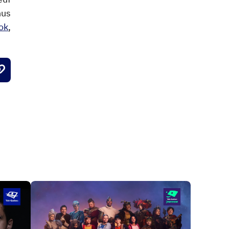
nus
ok
,