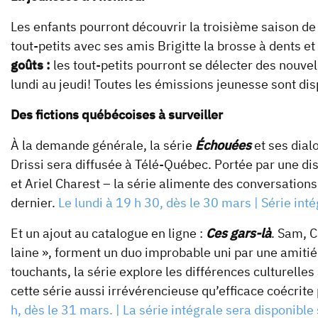
Les enfants pourront découvrir la troisième saison d
tout-petits avec ses amis Brigitte la brosse à dents et
goûts :
les tout-petits pourront se délecter des nouve
lundi au jeudi! Toutes les émissions jeunesse sont dis
Des fictions québécoises à surveiller
À la demande générale, la série
Échouées
et ses dial
Drissi sera diffusée à Télé-Québec. Portée par une di
et Ariel Charest – la série alimente des conversation
dernier.
Le lundi à 19 h 30, dès le 30 mars | Série inté
Et un ajout au catalogue en ligne :
Ces gars-là
. Sam, C
laine », forment un duo improbable uni par une amiti
touchants, la série explore les différences culturelle
cette série aussi irrévérencieuse qu’efficace coécri
h, dès le 31 mars. | La série intégrale sera disponible