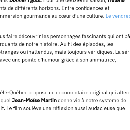
dans
Donner l’goût
. Pour une deuxième saison,
Hélène
nts de différents horizons. Entre confidences et
 immersion gourmande au cœur d’une culture.
Le vendre
us faire découvrir les personnages fascinants qui ont bâ
ants de notre histoire. Au fil des épisodes, les
 étranges ou inattendus, mais toujours véridiques. La sér
 avec une pointe d'humour grâce à son animatrice,
Télé-Québec propose un documentaire original qui alter
lequel
Jean-Moïse Martin
donne vie à notre système de
it. Le film soulève une réflexion aussi audacieuse que