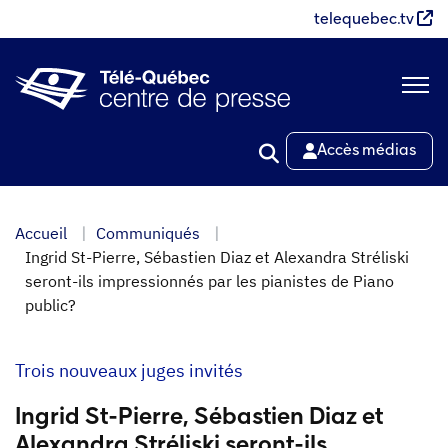
Aller
telequebec.tv
au
contenu
principal
Accès médias
Accueil
Communiqués
Ingrid St-Pierre, Sébastien Diaz et Alexandra Stréliski
seront-ils impressionnés par les pianistes de Piano
public?
Trois nouveaux juges invités
Ingrid St-Pierre, Sébastien Diaz et
Alexandra Stréliski seront-ils