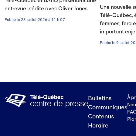
Télé-Québec et BAnQ présentent une
Une nouvelle s
entrevue inédite avec Oliver Jones
Télé-Québec, éc
Publié le 23 juillet 2026 à 11 h 07
femmes, fera e
important enje
Publié le 9 juillet 2
À p
Bulletins
Nou
Communiqués
FA
Contenus
Plan
Horaire