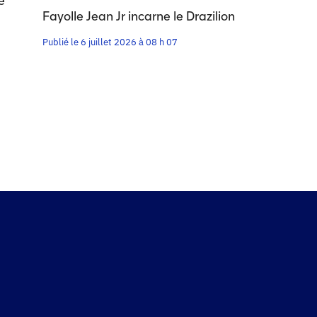
e
Fayolle Jean Jr incarne le Drazilion
Publié le 6 juillet 2026 à 08 h 07