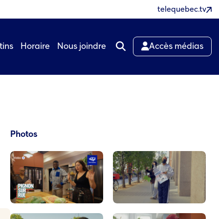
telequebec.tv
tins
Horaire
Nous joindre
Accès médias
Photos