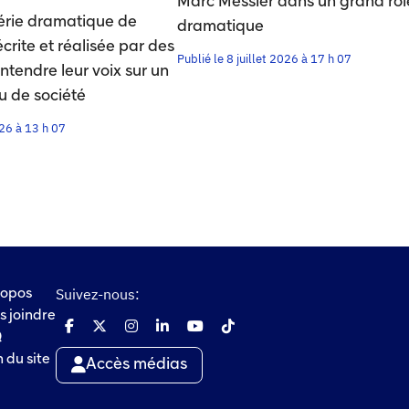
Marc Messier dans un grand rôl
érie dramatique de
dramatique
rite et réalisée par des
Publié le 8 juillet 2026 à 17 h 07
ntendre leur voix sur un
u de société
026 à 13 h 07
Suivez-nous:
ropos
s joindre
Q
 du site
Accès médias