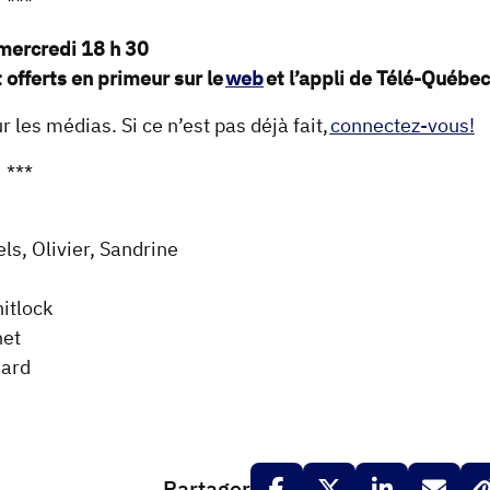
***
 mercredi 18 h 30
 offerts en primeur sur le
web
et l’appli de Télé-Québec
 les médias. Si ce n’est pas déjà fait,
connectez-vous!
***
els, Olivier, Sandrine
itlock
het
imard
Partager