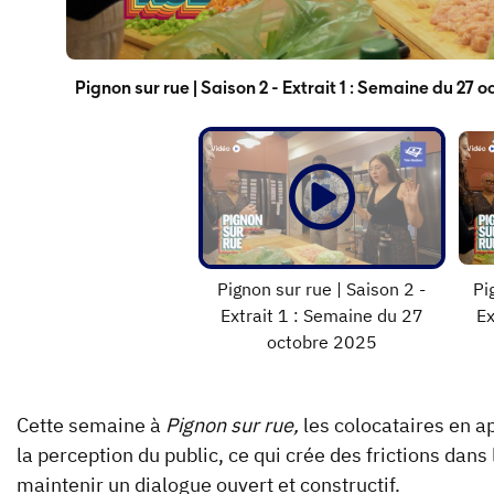
Pignon sur rue | Saison 2 - Extrait 1 : Semaine du 27 
Pignon sur rue | Saison 2 - Extrait 2 : Semaine du 27 
Pignon sur rue | Saison 2 -
Pi
Extrait 1 : Semaine du 27
Ex
octobre 2025
Cette semaine à
Pignon sur rue,
les colocataires en a
la perception du public, ce qui crée des frictions dan
maintenir un dialogue ouvert et constructif.