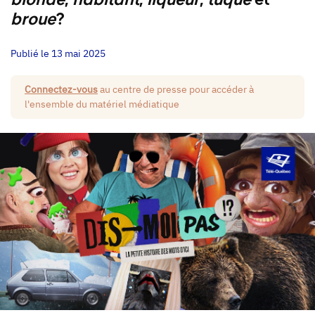
blonde
,
habitant
,
liqueur
,
tuque
et
broue
?
Publié le 13 mai 2025
Connectez-vous
au centre de presse pour accéder à
l'ensemble du matériel médiatique