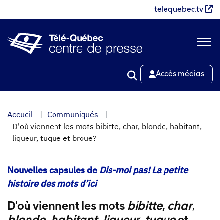
Aller
telequebec.tv
au
contenu
principal
Accès médias
Accueil
Communiqués
D'où viennent les mots bibitte, char, blonde, habitant,
liqueur, tuque et broue?
Nouvelles capsules de
Dis-moi pas! La petite
histoire des mots d’ici
D'où viennent les mots
bibitte
,
char
,