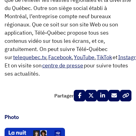
du Québec. Outre son siège social établi à
Montréal, l’entreprise compte neuf bureaux
régionaux. Que ce soit sur son site Web ou son
application, Télé-Québec propose tous ses
contenus vidéo sur tous les écrans, et ce,
gratuitement. On peut suivre Télé-Québec
sur
telequebec.tv
,
Facebook
,
YouTube
,
TikTok
et
Instag
Et on visite son
centre de presse
pour suivre toutes
ses actualités.
Partager
Photo