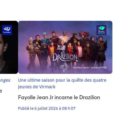
anges
Une ultime saison pour la quête des quatre
jeunes de Virmark
e
Fayolle Jean Jr incarne le Drazilion
Publié le 6 juillet 2026 à 08 h 07