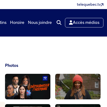
telequebec.tv
tins
Horaire
Nous joindre
Accès médias
Photos