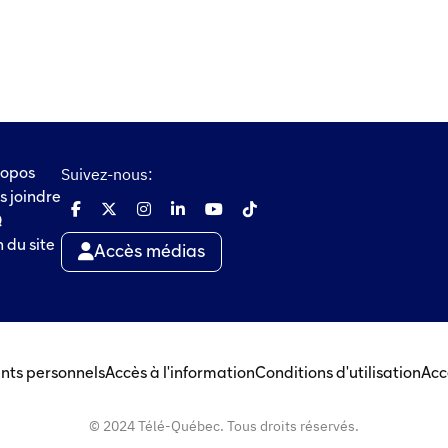
Suivez-nous:
ropos
s joindre
Q
 du site
Accès médias
nts personnels
Accès à l'information
Conditions d'utilisation
Acc
© 2024 Télé-Québec. Tous droits réservés.