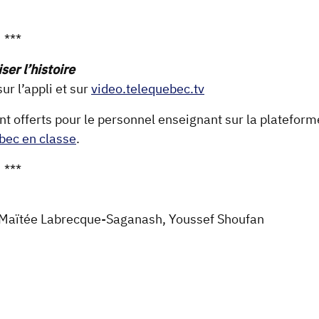
***
ser l’histoire
ur l’appli et sur
video.telequebec.tv
t offerts pour le personnel enseignant sur la plateform
bec en classe
.
***
, Maïtée Labrecque-Saganash, Youssef Shoufan