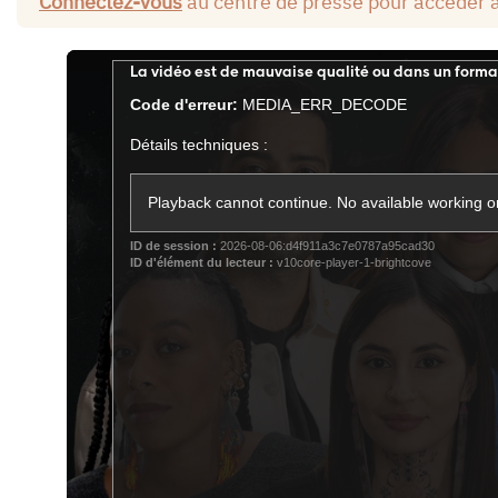
Connectez-vous
au centre de presse pour accéder 
This
La vidéo est de mauvaise qualité ou dans un forma
is
Code d'erreur:
MEDIA_ERR_DECODE
a
modal
Détails techniques :
window.
Playback cannot continue. No available working or
ID de session :
2026-08-06:d4f911a3c7e0787a95cad30
ID d'élément du lecteur :
v10core-player-1-brightcove