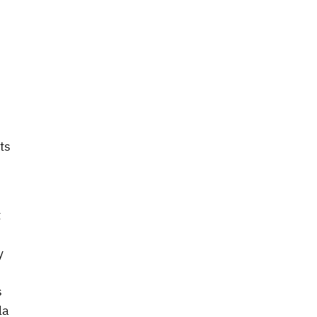
ts
t
y
s
la