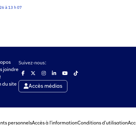
026 à 13 h 07
Suivez-nous:
ropos
s joindre
Q
 du site
Accès médias
nts personnels
Accès à l'information
Conditions d'utilisation
Acc