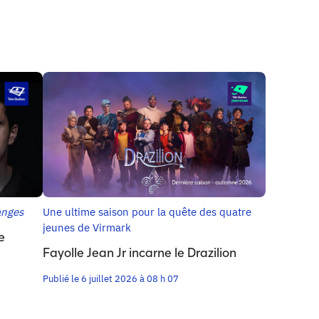
anges
Une ultime saison pour la quête des quatre
jeunes de Virmark
e
Fayolle Jean Jr incarne le Drazilion
Publié le 6 juillet 2026 à 08 h 07