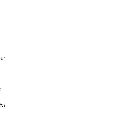
our
s
x !