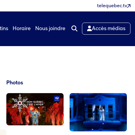
telequebec.tv
tins
Horaire
Nous joindre
Accès médias
Photos