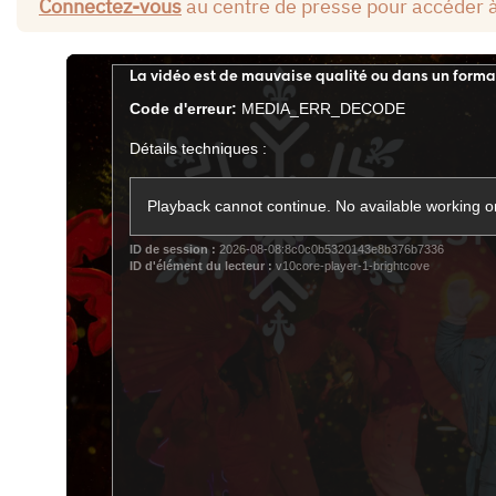
Connectez-vous
au centre de presse pour accéder 
This
La vidéo est de mauvaise qualité ou dans un forma
is
Code d'erreur:
MEDIA_ERR_DECODE
a
modal
Détails techniques :
window.
Playback cannot continue. No available working or
ID de session :
2026-08-08:8c0c0b5320143e8b376b7336
ID d'élément du lecteur :
v10core-player-1-brightcove