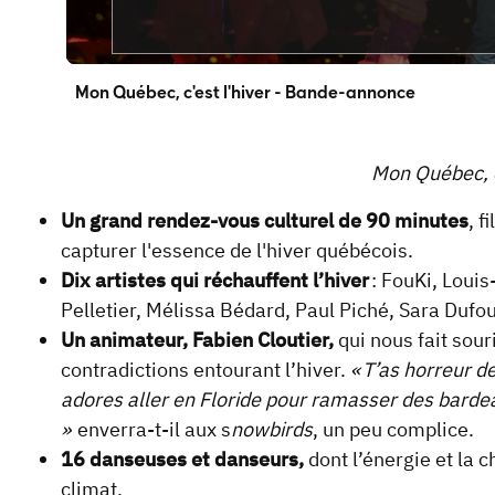
Mon Québec, c'est l'hiver - Bande-annonce
Mon Québec, c
Un grand rendez-vous culturel de 90 minutes
, f
capturer l'essence de l'hiver québécois.
Dix artistes qui réchauffent l’hiver
: FouKi, Loui
Pelletier, Mélissa Bédard, Paul Piché, Sara Duf
Un animateur, Fabien Cloutier,
qui nous fait sou
contradictions entourant l’hiver.
« T’as horreur d
adores aller en Floride pour ramasser des bardeau
»
enverra-t-il aux s
nowbirds
, un peu complice.
16 danseuses et danseurs,
dont l’énergie et la 
climat.