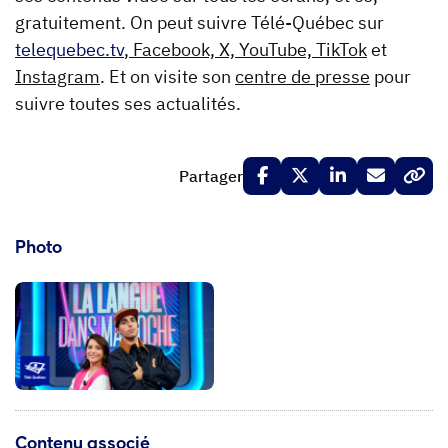
gratuitement. On peut suivre Télé-Québec sur
telequebec.tv
, Facebook, X, YouTube, TikTok
et
Instagram
. Et on visite son
centre de presse
pour
suivre toutes ses actualités.
Partager
Photo
Contenu associé