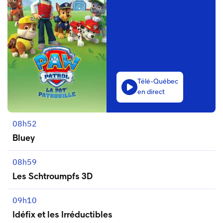
Télé-Québec
en direct
08h52
Bluey
08h59
Les Schtroumpfs 3D
09h10
Idéfix et les Irréductibles